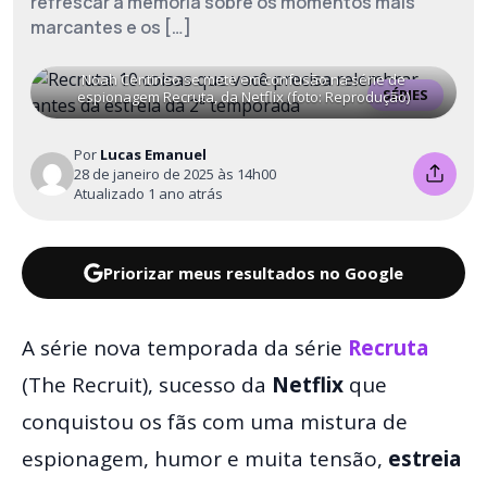
refrescar a memória sobre os momentos mais
marcantes e os […]
Noah Centineo se mete em confusão na série de
SÉRIES
espionagem Recruta, da Netflix (foto: Reprodução)
Por
Lucas Emanuel
28 de janeiro de 2025 às 14h00
Atualizado 1 ano atrás
Priorizar meus resultados no Google
A série nova temporada da série
Recruta
(The Recruit), sucesso da
Netflix
que
conquistou os fãs com uma mistura de
espionagem, humor e muita tensão,
estreia