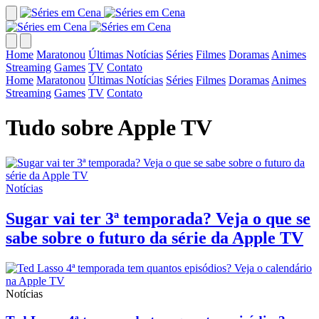
Home
Maratonou
Últimas Notícias
Séries
Filmes
Doramas
Animes
Streaming
Games
TV
Contato
Home
Maratonou
Últimas Notícias
Séries
Filmes
Doramas
Animes
Streaming
Games
TV
Contato
Tudo sobre Apple TV
Notícias
Sugar vai ter 3ª temporada? Veja o que se
sabe sobre o futuro da série da Apple TV
Notícias