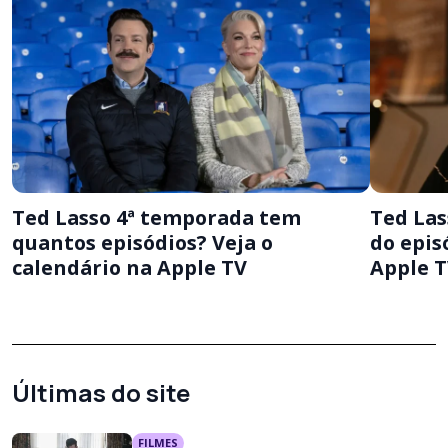
Ted Lasso 4ª temporada tem
Ted Las
quantos episódios? Veja o
do epis
calendário na Apple TV
Apple 
Últimas do site
FILMES