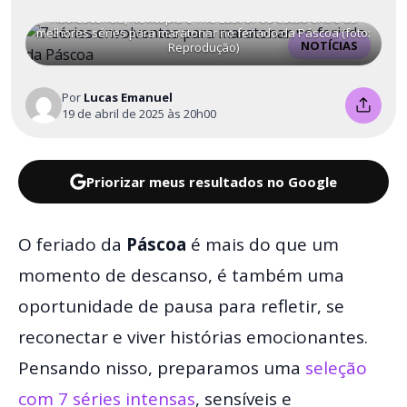
Adolescência, Newtopia e The Last of Us estão entre as
melhores séries para maratonar no feriado da Páscoa (foto:
NOTÍCIAS
Reprodução)
Por
Lucas Emanuel
19 de abril de 2025 às 20h00
Priorizar meus resultados no Google
O feriado da
Páscoa
é mais do que um
momento de descanso, é também uma
oportunidade de pausa para refletir, se
reconectar e viver histórias emocionantes.
Pensando nisso, preparamos uma
seleção
com 7 séries intensas
, sensíveis e