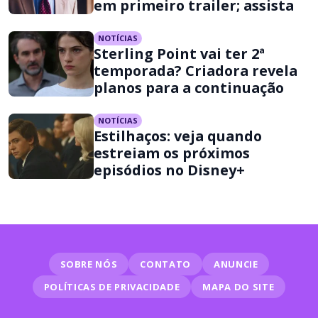
em primeiro trailer; assista
NOTÍCIAS
Sterling Point vai ter 2ª
temporada? Criadora revela
planos para a continuação
NOTÍCIAS
Estilhaços: veja quando
estreiam os próximos
episódios no Disney+
SOBRE NÓS
CONTATO
ANUNCIE
POLÍTICAS DE PRIVACIDADE
MAPA DO SITE