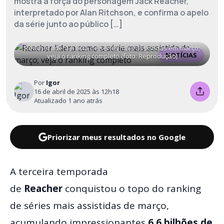
mostra a força do personagem Jack Reacher,
interpretado por Alan Ritchson, e confirma o apelo
da série junto ao público […]
Reacher lidera a lista de séries mais assistidas em março;
NOTÍCIAS
veja o ranking completo (foto: Reprodução)
Por
Igor
16 de abril de 2025 às 12h18
Atualizado 1 ano atrás
Priorizar meus resultados no Google
A terceira temporada
de
Reacher
conquistou o topo do ranking
de séries mais assistidas de março,
acumulando impressionantes
6.6 bilhões de