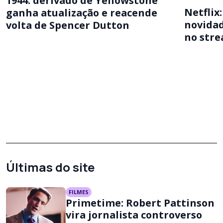
1944: derivado de Yellowstone
Netflix
ganha atualização e reacende
novida
volta de Spencer Dutton
no stre
Últimas do site
FILMES
Primetime: Robert Pattinson
vira jornalista controverso