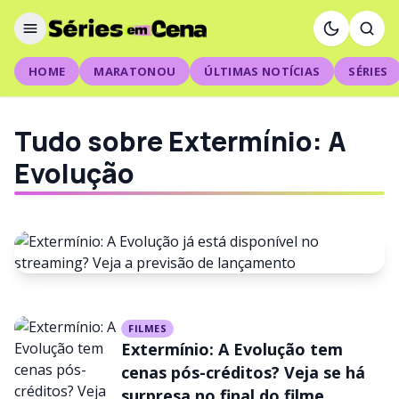
HOME
MARATONOU
ÚLTIMAS NOTÍCIAS
SÉRIES
Tudo sobre Extermínio: A
Evolução
FILMES
FILMES
Extermínio: A Evolução já está
Extermínio: A Evolução tem
disponível no streaming? Veja
cenas pós-créditos? Veja se há
surpresa no final do filme