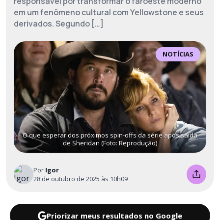
responsável por transformar o faroeste moderno
em um fenômeno cultural com Yellowstone e seus
derivados. Segundo […]
NOTÍCIAS
O que esperar dos próximos spin-offs da série após saída
de Sheridan (Foto: Reprodução)
Por
Igor
28 de outubro de 2025 às 10h09
Priorizar meus resultados no Google