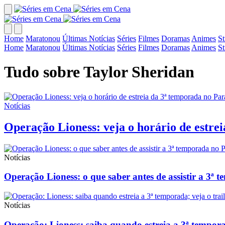
Home
Maratonou
Últimas Notícias
Séries
Filmes
Doramas
Animes
S
Home
Maratonou
Últimas Notícias
Séries
Filmes
Doramas
Animes
S
Tudo sobre Taylor Sheridan
Notícias
Operação Lioness: veja o horário de estr
Notícias
Operação Lioness: o que saber antes de assistir a 3
Notícias
Operação: Lioness: saiba quando estreia a 3ª temporad