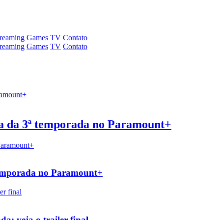
treaming
Games
TV
Contato
treaming
Games
TV
Contato
eia da 3ª temporada no Paramount+
ª temporada no Paramount+
a; veja o trailer final