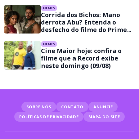
FILMES
Corrida dos Bichos: Mano
derrota Abu? Entenda o
desfecho do filme do Prime
Video
FILMES
Cine Maior hoje: confira o
filme que a Record exibe
neste domingo (09/08)
SOBRE NÓS
CONTATO
ANUNCIE
POLÍTICAS DE PRIVACIDADE
MAPA DO SITE