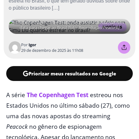
estreia no Brasil, o que tem gerado dúvidas sobre onde
o público brasileiro […]
The Copenhagen Test estreou nos EUA, mas ainda não tem
NOTÍCIAS
data para chegar ao Brasil (foto: Reprodução/Peacock)
Por
Igor
29 de dezembro de 2025 às 11h08
Priorizar meus resultados no Google
A série
The Copenhagen Test
estreou nos
Estados Unidos no último sábado (27), como
uma das novas apostas do streaming
Peacock
no gênero de espionagem
tecnológica. Apesar do lançamento nos