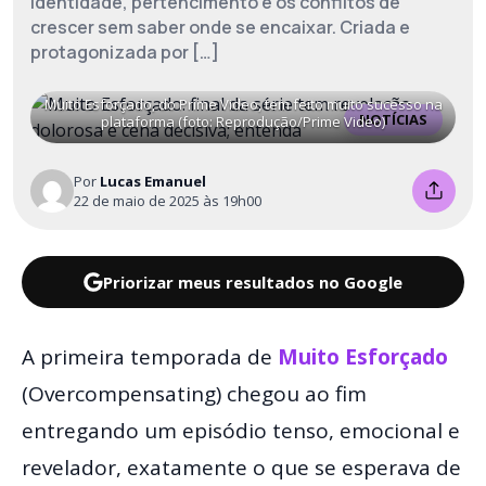
identidade, pertencimento e os conflitos de
crescer sem saber onde se encaixar. Criada e
protagonizada por […]
Muito Esforçado, do Prime Video, tem feito muito sucesso na
NOTÍCIAS
plataforma (foto: Reprodução/Prime Video)
Por
Lucas Emanuel
22 de maio de 2025 às 19h00
Priorizar meus resultados no Google
A primeira temporada de
Muito Esforçado
(Overcompensating) chegou ao fim
entregando um episódio tenso, emocional e
revelador, exatamente o que se esperava de