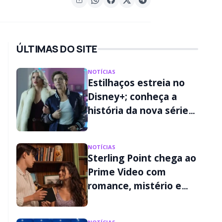
ÚLTIMAS DO SITE
NOTÍCIAS
Estilhaços estreia no
Disney+; conheça a
história da nova série
de Ryan Murphy
NOTÍCIAS
Sterling Point chega ao
Prime Video com
romance, mistério e
segredos familiares