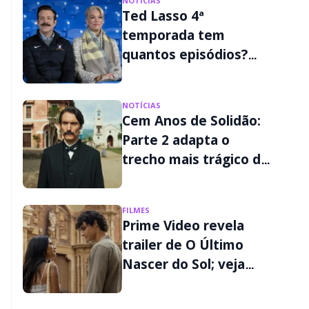
NOTÍCIAS
Ted Lasso 4ª
temporada tem
quantos episódios?
Veja o calendário na
Apple TV
NOTÍCIAS
Cem Anos de Solidão:
Parte 2 adapta o
trecho mais trágico do
livro; veja os detalhes
FILMES
Prime Video revela
trailer de O Último
Nascer do Sol; veja
quando estreia