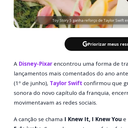
Toy Story 5 ganha reforço de Taylor Swift 
Priorizar meus re
A
Disney-Pixar
encontrou uma forma de tr
lançamentos mais comentados do ano antes
(1º de junho),
Taylor Swift
confirmou que gr
sonora do novo capítulo da franquia, enc
movimentavam as redes sociais.
A canção se chama
I Knew It, I Knew You
e