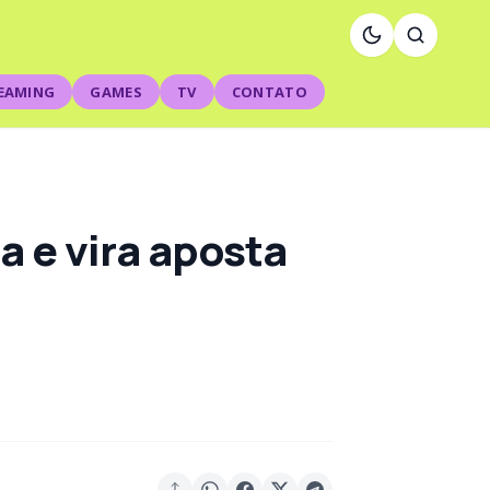
EAMING
GAMES
TV
CONTATO
a e vira aposta