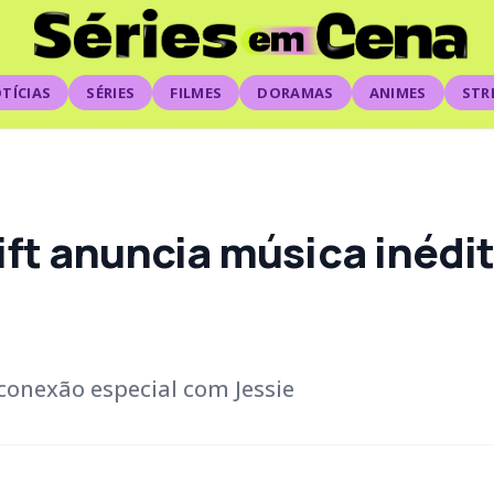
TÍCIAS
SÉRIES
FILMES
DORAMAS
ANIMES
STR
ift anuncia música inédit
conexão especial com Jessie