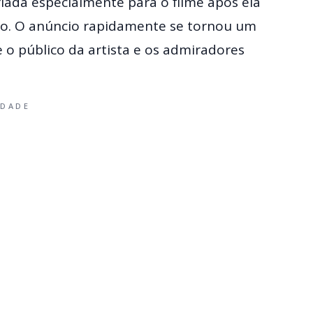
criada especialmente para o filme após ela
ção. O anúncio rapidamente se tornou um
o público da artista e os admiradores
IDADE