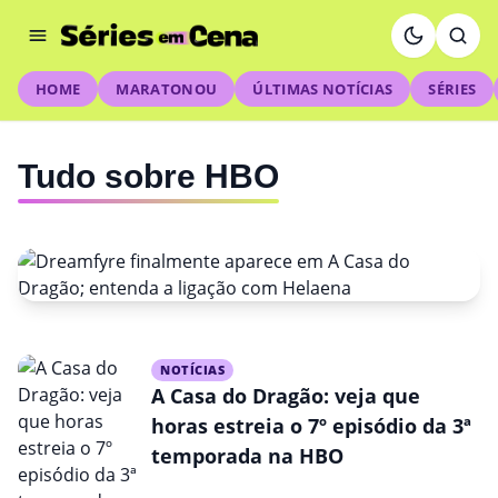
HOME
MARATONOU
ÚLTIMAS NOTÍCIAS
SÉRIES
Tudo sobre HBO
NOTÍCIAS
NOTÍCIAS
Dreamfyre finalmente aparece
A Casa do Dragão: veja que
horas estreia o 7º episódio da 3ª
em A Casa do Dragão; entenda
temporada na HBO
a ligação com Helaena