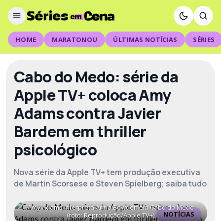
HOME
MARATONOU
ÚLTIMAS NOTÍCIAS
SÉRIES
Cabo do Medo: série da
Apple TV+ coloca Amy
Adams contra Javier
Bardem em thriller
psicológico
Nova série da Apple TV+ tem produção executiva
de Martin Scorsese e Steven Spielberg; saiba tudo
Amy Adams interpreta Anna Bowden em Cabo do Medo
NOTÍCIAS
(foto: Reprodução/Apple TV+)