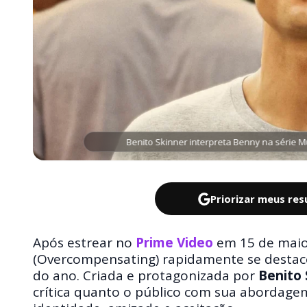
Benito Skinner interpreta Benny na série M
Priorizar meus re
Após estrear no
Prime Video
em 15 de maio
(Overcompensating) rapidamente se destac
do ano. Criada e protagonizada por
Benito 
crítica quanto o público com sua abordage