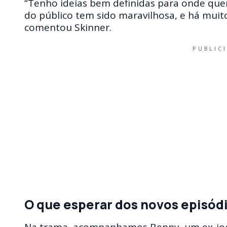
“Tenho ideias bem definidas para onde quer
do público tem sido maravilhosa, e há muit
comentou Skinner.
PUBLIC
O que esperar dos novos episód
Na trama, acompanhamos Benny, um ex-jog