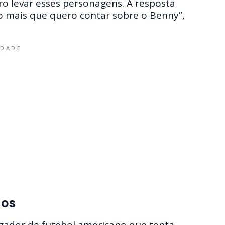
o levar esses personagens. A resposta
o mais que quero contar sobre o Benny”,
IDADE
ios
ador de futebol americano que tenta