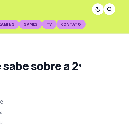
EAMING
GAMES
TV
CONTATO
 sabe sobre a 2ª
ie
s
u