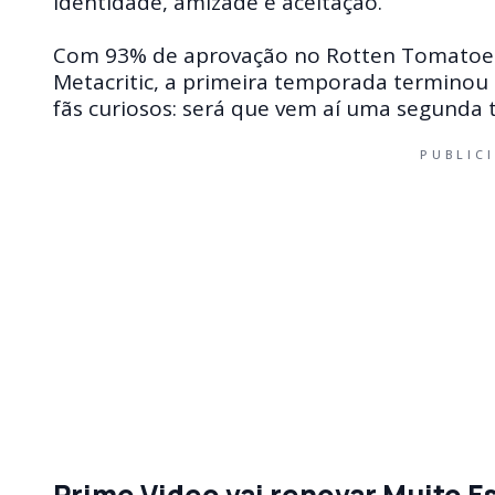
identidade, amizade e aceitação.
Com 93% de aprovação no Rotten Tomatoes
Metacritic, a primeira temporada terminou 
fãs curiosos: será que vem aí uma segunda
PUBLIC
Prime Video vai renovar Muito E