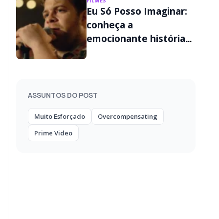
FILMES
Eu Só Posso Imaginar:
conheça a
emocionante história
real por trás do filme
ASSUNTOS DO POST
Muito Esforçado
Overcompensating
Prime Video