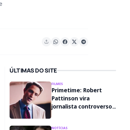
e
ÚLTIMAS DO SITE
FILMES
Primetime: Robert
Pattinson vira
jornalista controverso
em primeiro trailer;
assista
NOTÍCIAS