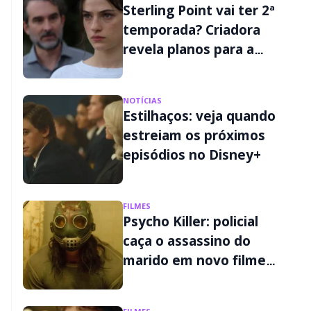
Sterling Point vai ter 2ª
temporada? Criadora
revela planos para a
continuação
NOTÍCIAS
Estilhaços: veja quando
estreiam os próximos
episódios no Disney+
FILMES
Psycho Killer: policial
caça o assassino do
marido em novo filme
de terror do Disney+