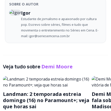
SOBRE O AUTOR
Igor
Estudante de jornalismo e apaixonado por cultura
pop. Escrevo sobre séries, filmes e tudo que
movimenta o entretenimento no Séries em Cena. E-
mail: igor@seriesemcena.com.br
Veja tudo sobre
Demi Moore
Landman: 2 temporada estreia
Demi Mo
domingo (16) no Paramount+; veja
fala so
que horas sai
Madiso