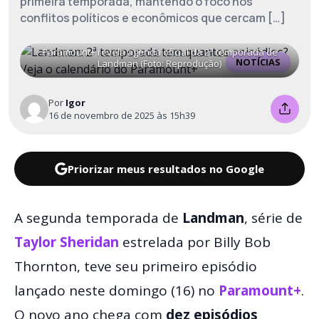
primeira temporada, mantendo o foco nos
conflitos políticos e econômicos que cercam […]
Paramount+ revela agenda oficial da 2ª temporada de
NOTÍCIAS
Landman (Foto: Reprodução)
Por
Igor
16 de novembro de 2025 às 15h39
Priorizar meus resultados no Google
A segunda temporada de
Landman
, série de
Taylor Sheridan
estrelada por Billy Bob
Thornton, teve seu primeiro episódio
lançado neste domingo (16) no
Paramount+
.
O novo ano chega com
dez episódios