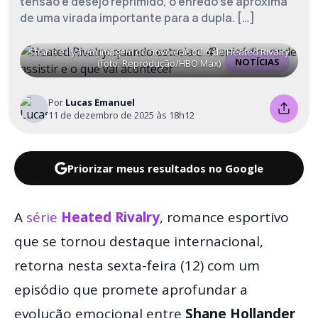
tensão e desejo reprimido, o enredo se aproxima
de uma virada importante para a dupla. […]
Shane e Ilya em imagem do novo episódio de Heated Rivalry
NOTÍCIAS
(foto: Reprodução/HBO Max)
Por
Lucas Emanuel
11 de dezembro de 2025 às 18h12
Priorizar meus resultados no Google
A
série
Heated Rivalry
, romance esportivo
que se tornou destaque internacional,
retorna nesta sexta-feira (12) com um
episódio que promete aprofundar a
evolução emocional entre
Shane Hollander