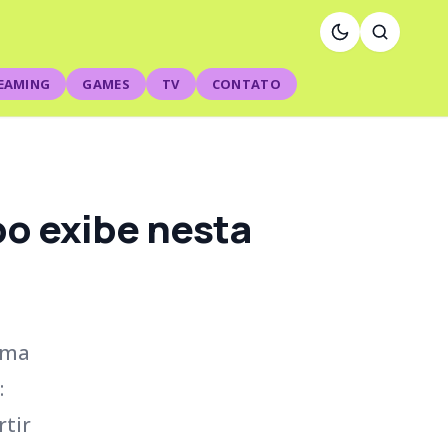
EAMING
GAMES
TV
CONTATO
bo exibe nesta
 uma
:
rtir