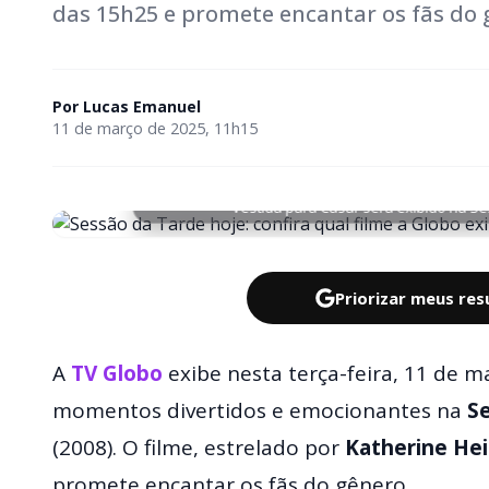
das 15h25 e promete encantar os fãs do
Por
Lucas Emanuel
11 de março de 2025, 11h15
Vestida para Casar será exibido na Se
Priorizar meus re
A
TV Globo
exibe nesta terça-feira, 11 de 
momentos divertidos e emocionantes na
S
(2008). O filme, estrelado por
Katherine Hei
promete encantar os fãs do gênero.