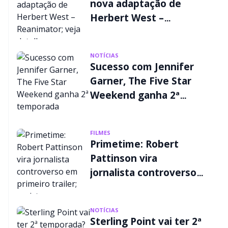
nova adaptação de
Herbert West –
Reanimator; veja
detalhes
NOTÍCIAS
Sucesso com Jennifer
Garner, The Five Star
Weekend ganha 2ª
temporada
FILMES
Primetime: Robert
Pattinson vira
jornalista controverso
em primeiro trailer;
assista
NOTÍCIAS
Sterling Point vai ter 2ª