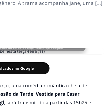
 gênero. A trama acompanha Jane, uma […]
ssão da Tarde de hoje (foto: Reprodução)
sultados no Google
março, uma comédia romântica cheia de
essão da Tarde
:
Vestida para Casar
gl
, será transmitido a partir das 15h25 e