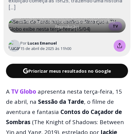
exibição começa às 15h25, trazendo uma história
[…]
Jackie Chan em uma cena de Contos do Caçador de
Sombras, que será exibido na Sessão da Tarde (foto:
TV
Reprodução)
Por
Lucas Emanuel
15 de abril de 2025 às 11h00
Priorizar meus resultados no Google
A
TV Globo
apresenta nesta terça-feira, 15
de abril, na
Sessão da Tarde
, o filme de
aventura e fantasia
Contos do Caçador de
Sombras
(The Knight of Shadows: Between
Yin and Yang, 2019), estrelado por
Jackie