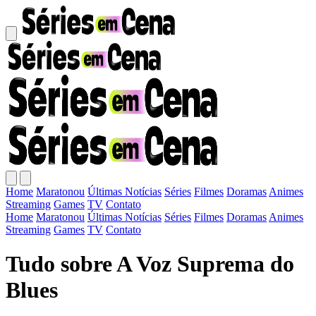
Home
Maratonou
Últimas Notícias
Séries
Filmes
Doramas
Animes
Streaming
Games
TV
Contato
Home
Maratonou
Últimas Notícias
Séries
Filmes
Doramas
Animes
Streaming
Games
TV
Contato
Tudo sobre A Voz Suprema do
Blues