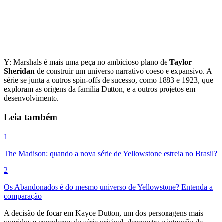
Y: Marshals é mais uma peça no ambicioso plano de
Taylor
Sheridan
de construir um universo narrativo coeso e expansivo. A
série se junta a outros spin-offs de sucesso, como 1883 e 1923, que
exploram as origens da família Dutton, e a outros projetos em
desenvolvimento.
Leia também
1
The Madison: quando a nova série de Yellowstone estreia no Brasil?
2
Os Abandonados é do mesmo universo de Yellowstone? Entenda a
comparação
A decisão de focar em Kayce Dutton, um dos personagens mais
queridos e complexos da série original, demonstra a intenção de