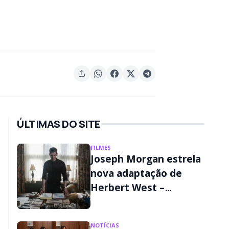
ÚLTIMAS DO SITE
FILMES
Joseph Morgan estrela
nova adaptação de
Herbert West –
Reanimator; veja
detalhes
NOTÍCIAS