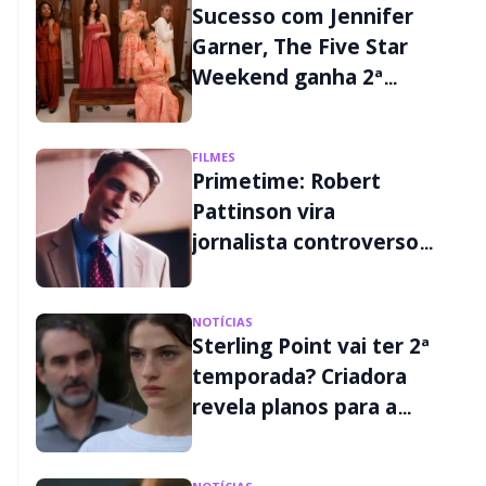
Sucesso com Jennifer
Garner, The Five Star
Weekend ganha 2ª
temporada
FILMES
Primetime: Robert
Pattinson vira
jornalista controverso
em primeiro trailer;
assista
NOTÍCIAS
Sterling Point vai ter 2ª
temporada? Criadora
revela planos para a
continuação