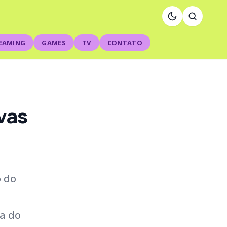
EAMING
GAMES
TV
CONTATO
vas
o do
ma do