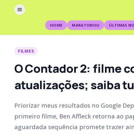
HOME
MARATONOU
ÚLTIMAS NO
FILMES
O Contador 2: filme 
atualizações; saiba t
Priorizar meus resultados no Google De
primeiro filme, Ben Affleck retorna ao pa
aguardada sequência promete trazer aind