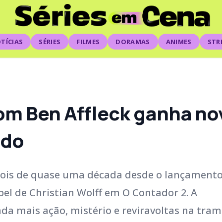
TÍCIAS
SÉRIES
FILMES
DORAMAS
ANIMES
STR
com Ben Affleck ganha no
udo
pois de quase uma década desde o lançament
pel de Christian Wolff em O Contador 2. A
a mais ação, mistério e reviravoltas na tra