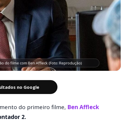
ão do filme com Ben Affleck (Foto: Reprodução)
sultados no Google
mento do primeiro filme,
Ben Affleck
ontador 2.