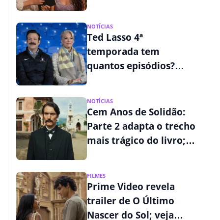
segredos familiares
NOTÍCIAS
Ted Lasso 4ª
temporada tem
quantos episódios?
Veja o calendário na
Apple TV
NOTÍCIAS
Cem Anos de Solidão:
Parte 2 adapta o trecho
mais trágico do livro;
veja os detalhes
FILMES
Prime Video revela
trailer de O Último
Nascer do Sol; veja