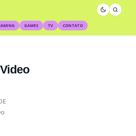
EAMING
GAMES
TV
CONTATO
 Video
ADE
eo