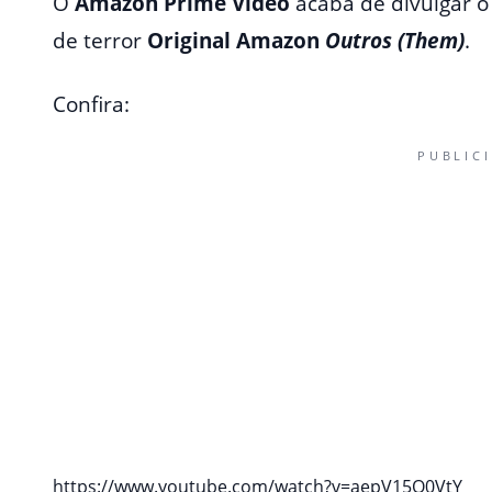
O
Amazon Prime Video
acaba de divulgar o
de terror
Original Amazon
Outros (Them)
.
Confira:
PUBLIC
https://www.youtube.com/watch?v=aepV15O0VtY