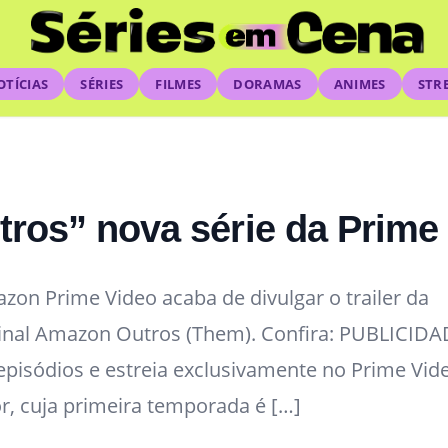
OTÍCIAS
SÉRIES
FILMES
DORAMAS
ANIMES
STR
utros” nova série da Prime
zon Prime Video acaba de divulgar o trailer da
ginal Amazon Outros (Them). Confira: PUBLICID
z episódios e estreia exclusivamente no Prime Vid
or, cuja primeira temporada é […]