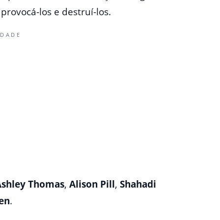
rovocá-los e destruí-los.
IDADE
Ashley Thomas
,
Alison Pill
,
Shahadi
en
.