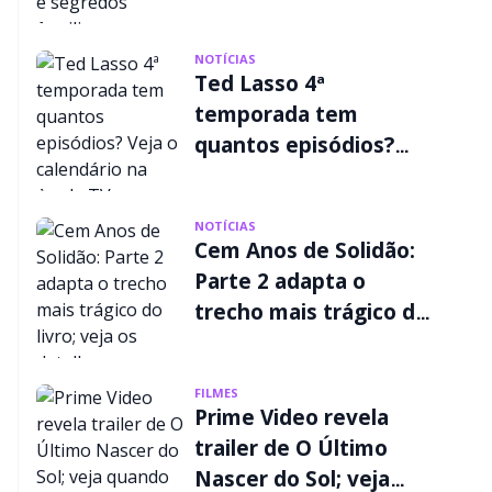
segredos familiares
NOTÍCIAS
Ted Lasso 4ª
temporada tem
quantos episódios?
Veja o calendário na
Apple TV
NOTÍCIAS
Cem Anos de Solidão:
Parte 2 adapta o
trecho mais trágico do
livro; veja os detalhes
FILMES
Prime Video revela
trailer de O Último
Nascer do Sol; veja