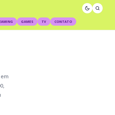
EAMING
GAMES
TV
CONTATO
a em
0,
u