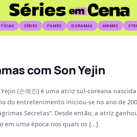
TÍCIAS
SÉRIES
FILMES
DORAMAS
ANIMES
STR
amas com Son Yejin
 Yejin (손예진) é uma atriz sul-coreana nascid
amo do entretenimento iniciou-se no ano de 200
ágrimas Secretas”. Desde então, a atriz ganho
o em uma época nos quais os […]