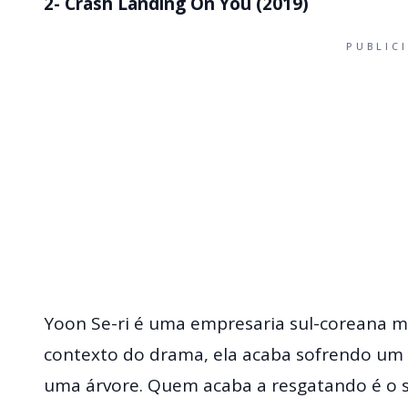
2- Crash Landing On You (2019)
PUBLIC
Yoon Se-ri é uma empresaria sul-coreana m
contexto do drama, ela acaba sofrendo um 
uma árvore. Quem acaba a resgatando é o s