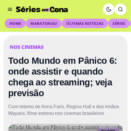
HOME
MARATONOU
ÚLTIMAS NOTÍCIAS
SÉRIES
NOS CINEMAS
Todo Mundo em Pânico 6:
onde assistir e quando
chega ao streaming; veja
previsão
Com retorno de Anna Faris, Regina Hall e dos irmãos
Wayans, filme estreou nos cinemas brasileiros
Todo Mundo em Pânico 6 está em exibição nos cinemas (foto: