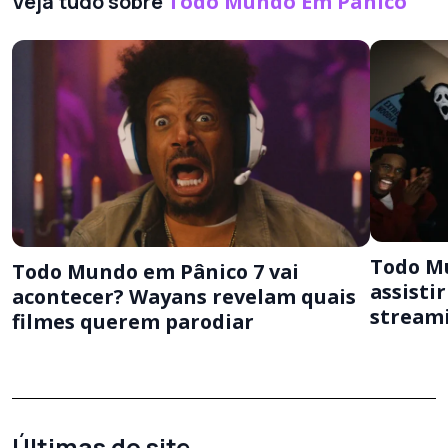
Veja tudo sobre
Todo Mundo Em Pânico
Todo M
Todo Mundo em Pânico 7 vai
assisti
acontecer? Wayans revelam quais
streami
filmes querem parodiar
Últimas do site