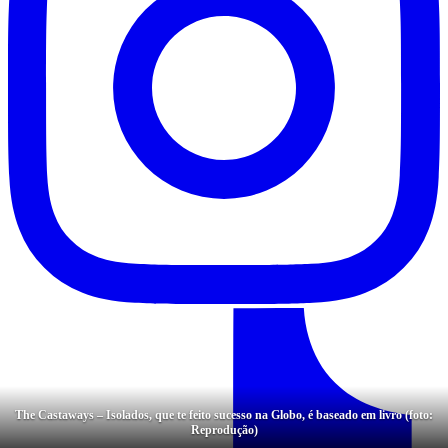
The Castaways – Isolados, que te feito sucesso na Globo, é baseado em livro (foto:
Reprodução)