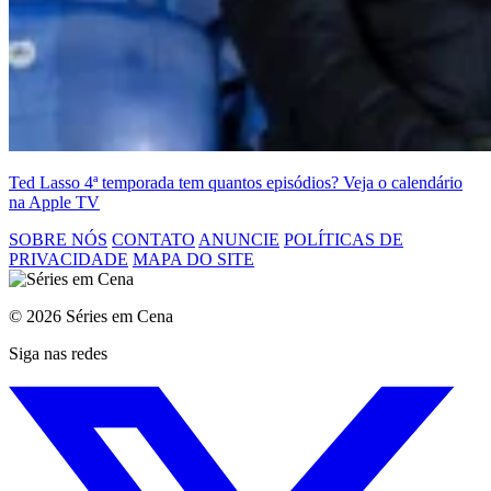
Ted Lasso 4ª temporada tem quantos episódios? Veja o calendário
na Apple TV
SOBRE NÓS
CONTATO
ANUNCIE
POLÍTICAS DE
PRIVACIDADE
MAPA DO SITE
© 2026 Séries em Cena
Siga nas redes