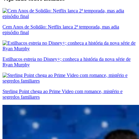
Cem Anos de Solidão: Netflix lança 2ª temporada, mas adia
episódio final
Estilhaços estreia no Disney+; conheça a história da nova série de
Ryan Murphy
Sterling Point chega ao Prime Video com romance, mistério e
segredos familiares