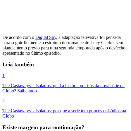
De acordo com o
Digital Spy
, a adaptação televisiva foi pensada
para seguir fielmente a estrutura do romance de Lucy Clarke, sem
planejamento prévio para uma segunda temporada após o desfecho
apresentado no último episódio.
Leia também
1
The Castaways – Isolados: qual a história por trás da nova série da
Globo? Saiba tudo
2
The Castaways – Isolados: por que a série tem poucos episódios na
Globo
Existe margem para continuação?