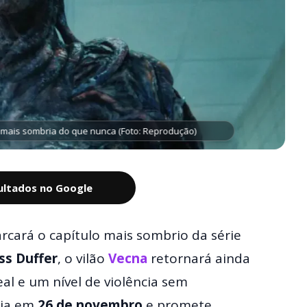
 mais sombria do que nunca (Foto: Reprodução)
sultados no Google
cará o capítulo mais sombrio da série
ss Duffer
, o vilão
Vecna
retornará ainda
l e um nível de violência sem
eia em
26 de novembro
e promete