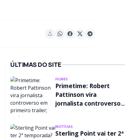
ÚLTIMAS DO SITE
FILMES
Primetime: Robert
Pattinson vira
jornalista controverso
em primeiro trailer;
assista
NOTÍCIAS
Sterling Point vai ter 2ª