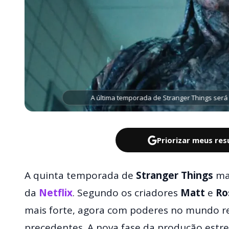
A última temporada de Stranger Things será
Priorizar meus re
A quinta temporada de
Stranger Things
mar
da
Netflix
. Segundo os criadores
Matt
e
Ro
mais forte, agora com poderes no mundo rea
precedentes. A nova fase da produção estr