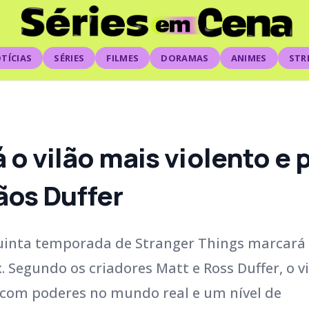
TÍCIAS
SÉRIES
FILMES
DORAMAS
ANIMES
STR
á o vilão mais violento e
ãos Duffer
quinta temporada de Stranger Things marcará
. Segundo os criadores Matt e Ross Duffer, o v
 com poderes no mundo real e um nível de