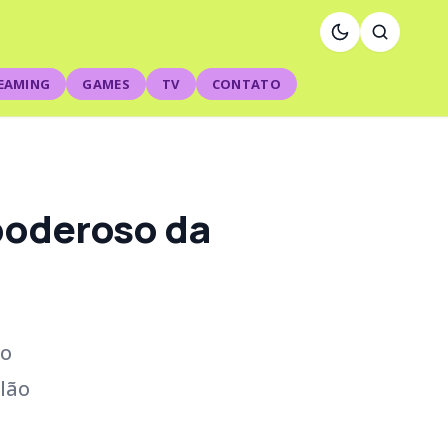
EAMING
GAMES
TV
CONTATO
 poderoso da
 o
ilão