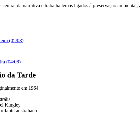
te central da narrativa e trabalha temas ligados à preservação ambient
eira (05/08)
ira (04/08)
ão da Tarde
iginalmente em 1964
trália
ael Kingley
nfantil australiana