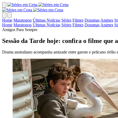
Home
Maratonou
Últimas Notícias
Séries
Filmes
Doramas
Animes
S
Home
Maratonou
Últimas Notícias
Séries
Filmes
Doramas
Animes
S
Amigos Para Sempre
Sessão da Tarde hoje: confira o filme que 
Drama australiano acompanha amizade entre garoto e pelicano órfão 