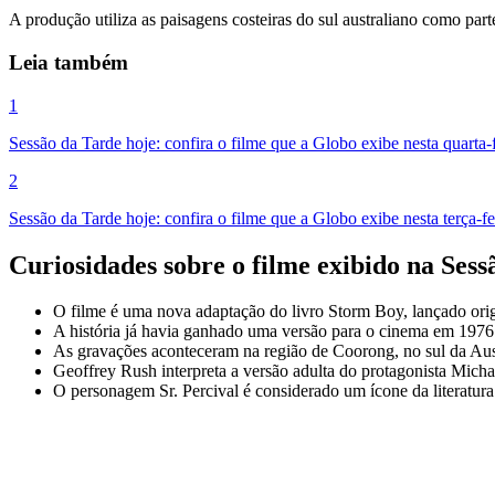
A produção utiliza as paisagens costeiras do sul australiano como par
Leia também
1
Sessão da Tarde hoje: confira o filme que a Globo exibe nesta quarta-f
2
Sessão da Tarde hoje: confira o filme que a Globo exibe nesta terça-fe
Curiosidades sobre o filme exibido na Sess
O filme é uma nova adaptação do livro Storm Boy, lançado or
A história já havia ganhado uma versão para o cinema em 1976
As gravações aconteceram na região de Coorong, no sul da Aus
Geoffrey Rush interpreta a versão adulta do protagonista Mich
O personagem Sr. Percival é considerado um ícone da literatura i