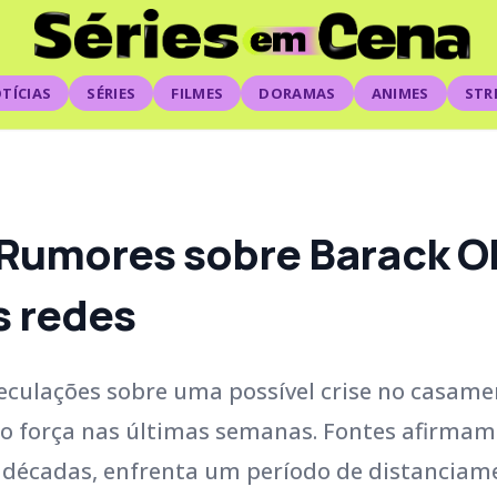
TÍCIAS
SÉRIES
FILMES
DORAMAS
ANIMES
STR
Rumores sobre Barack O
s redes
eculações sobre uma possível crise no casam
o força nas últimas semanas. Fontes afirmam
ês décadas, enfrenta um período de distanciam