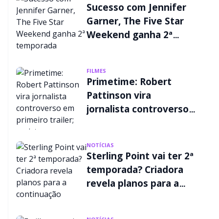
Sucesso com Jennifer
Garner, The Five Star
Weekend ganha 2ª
temporada
FILMES
Primetime: Robert
Pattinson vira
jornalista controverso
em primeiro trailer;
assista
NOTÍCIAS
Sterling Point vai ter 2ª
temporada? Criadora
revela planos para a
continuação