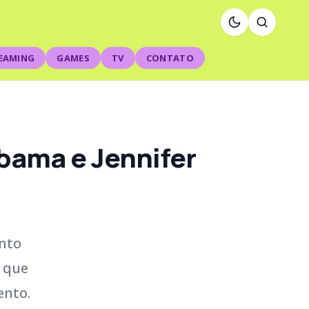
EAMING
GAMES
TV
CONTATO
bama e Jennifer
ento
 que
ento.