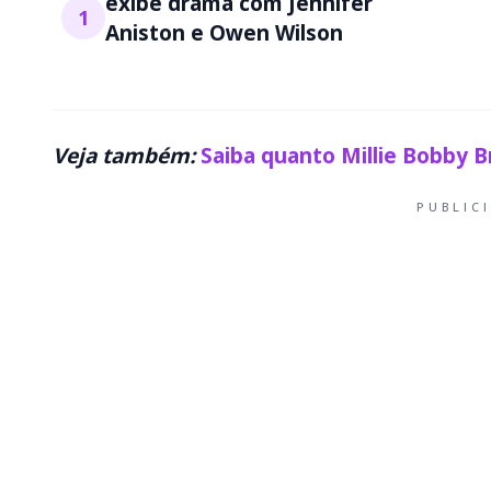
exibe drama com Jennifer
1
Aniston e Owen Wilson
Veja também:
Saiba quanto Millie Bobby B
PUBLIC