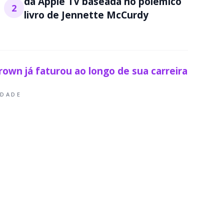
da Apple TV baseada no polêmico
2
livro de Jennette McCurdy
rown já faturou ao longo de sua carreira
IDADE