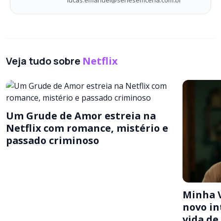
lucas.emanuel@seriesemcena.com.br
Veja tudo sobre
Netflix
Um Grude de Amor estreia na
Netflix com romance, mistério e
passado criminoso
Minha V
novo i
vida de