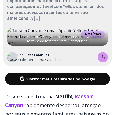
espectadores, não demorou até surgir a
comparação inevitável com Yellowstone, um dos
maiores sucessos recentes da televisão
americana. A […]
NOTÍCIAS
Ransom Canyon e Yellowstone são series com a mesma
formula do faroeste (foto: Reprodução)
Por
Lucas Emanuel
21 de abril de 2025 às 19h00
Priorizar meus resultados no Google
Desde sua estreia na
Netflix
,
Ransom
Canyon
rapidamente despertou atenção
por seus elementos familiares: paisagens do