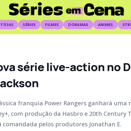
TÍCIAS
SÉRIES
FILMES
DORAMAS
ANIMES
STR
va série live-action no 
Jackson
clássica franquia Power Rangers ganhará uma 
ney+, com produção da Hasbro e 20th Century T
rá comandada pelos produtores Jonathan E.