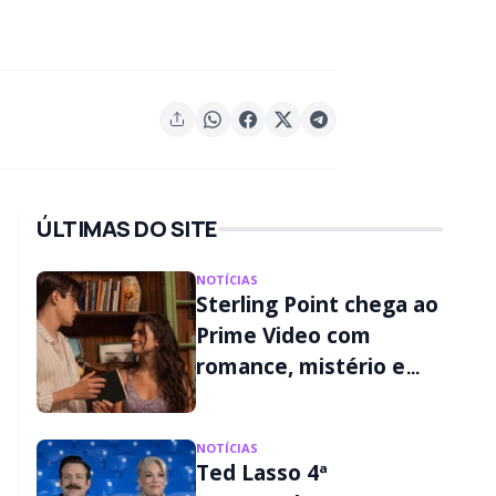
ÚLTIMAS DO SITE
NOTÍCIAS
Sterling Point chega ao
Prime Video com
romance, mistério e
segredos familiares
NOTÍCIAS
Ted Lasso 4ª