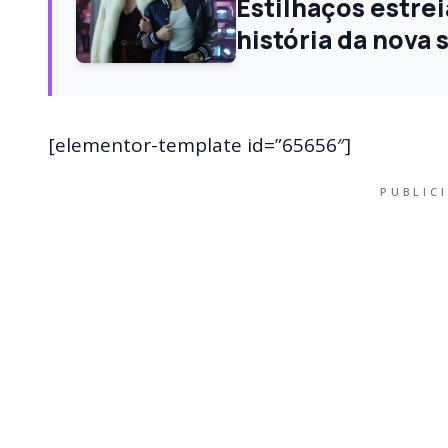
Estilhaços estre
história da nova
[elementor-template id=”65656″]
PUBLIC