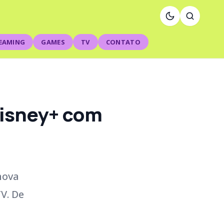
EAMING
GAMES
TV
CONTATO
Disney+ com
nova
V. De