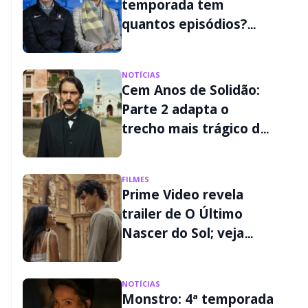
temporada tem
quantos episódios?
Veja o calendário na
Apple TV
NOTÍCIAS
Cem Anos de Solidão:
Parte 2 adapta o
trecho mais trágico do
livro; veja os detalhes
FILMES
Prime Video revela
trailer de O Último
Nascer do Sol; veja
quando estreia
NOTÍCIAS
Monstro: 4ª temporada