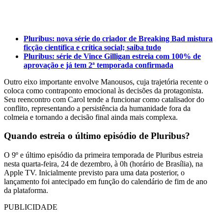
Pluribus: nova série do criador de Breaking Bad mistura
ficção científica e crítica social; saiba tudo
Pluribus: série de Vince Gilligan estreia com 100% de
aprovação e já tem 2ª temporada confirmada
Outro eixo importante envolve Manousos, cuja trajetória recente o
coloca como contraponto emocional às decisões da protagonista.
Seu reencontro com Carol tende a funcionar como catalisador do
conflito, representando a persistência da humanidade fora da
colmeia e tornando a decisão final ainda mais complexa.
Quando estreia o último episódio de Pluribus?
O 9º e último episódio da primeira temporada de Pluribus estreia
nesta quarta-feira, 24 de dezembro, à 0h (horário de Brasília), na
Apple TV. Inicialmente previsto para uma data posterior, o
lançamento foi antecipado em função do calendário de fim de ano
da plataforma.
PUBLICIDADE