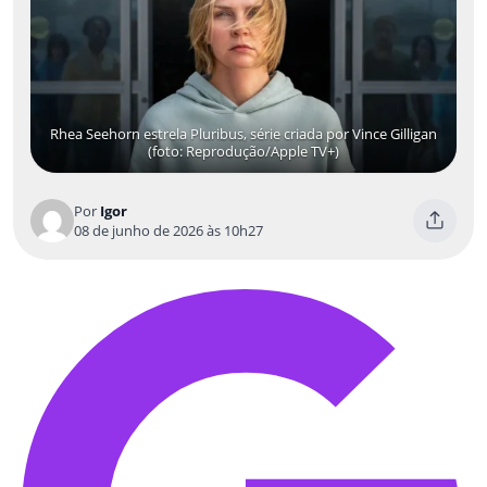
Rhea Seehorn estrela Pluribus, série criada por Vince Gilligan
(foto: Reprodução/Apple TV+)
Por
Igor
08 de junho de 2026 às 10h27