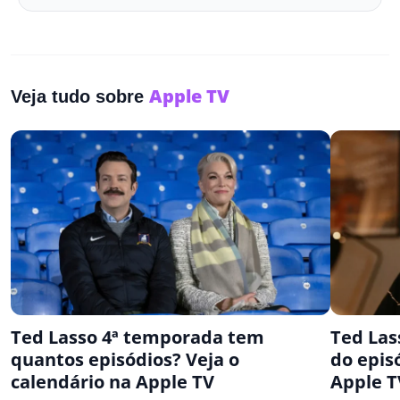
Apple TV
Veja tudo sobre
Ted Lasso 4ª temporada tem
Ted Lass
quantos episódios? Veja o
do epis
calendário na Apple TV
Apple T