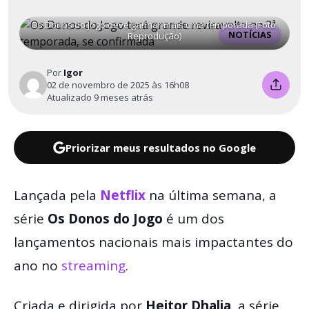
Os Donos do Jogo deve ganhar mais uma temporada (Foto:
NOTÍCIAS
Reprodução)
Por
Igor
02 de novembro de 2025 às 16h08
Atualizado 9 meses atrás
Priorizar meus resultados no Google
Lançada pela
Netflix
na última semana, a
série
Os Donos do Jogo
é um dos
lançamentos nacionais mais impactantes do
ano no
streaming
.
Criada e dirigida por
Heitor Dhalia
, a série