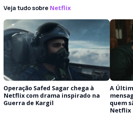
Veja tudo sobre
Netflix
Operação Safed Sagar chega à
A Últim
Netflix com drama inspirado na
mensage
Guerra de Kargil
quem sã
Netflix