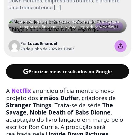
Down Pictures, empresa dos Duffers, e promete
uma trama intensa […]
Elenco de Stranger Things em cena da série que chega à
NOTÍCIAS
temporada final em 2025 (foto: Reprodução/Netflix)
Por
Lucas Emanuel
28 de junho de 2025 às 19h02
Priorizar meus resultados no Google
A
Netflix
anunciou oficialmente o novo
projeto dos
irmãos Duffer
, criadores de
Stranger Things
. Trata-se da série
The
Savage, Noble Death of Babs Dionne
,
adaptação do livro lançado em março pelo
escritor Ron Currie. A produção será
realizada pela
Upside Down Pictures
,