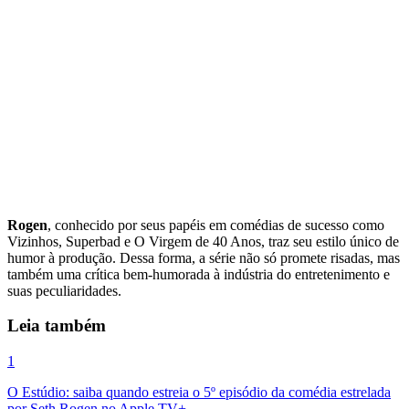
Rogen
, conhecido por seus papéis em comédias de sucesso como
Vizinhos, Superbad e O Virgem de 40 Anos, traz seu estilo único de
humor à produção. Dessa forma, a série não só promete risadas, mas
também uma crítica bem-humorada à indústria do entretenimento e
suas peculiaridades.
Leia também
1
O Estúdio: saiba quando estreia o 5º episódio da comédia estrelada
por Seth Rogen no Apple TV+