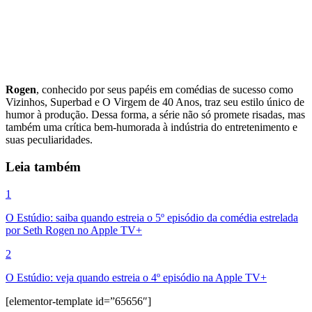
Rogen
, conhecido por seus papéis em comédias de sucesso como
Vizinhos, Superbad e O Virgem de 40 Anos, traz seu estilo único de
humor à produção. Dessa forma, a série não só promete risadas, mas
também uma crítica bem-humorada à indústria do entretenimento e
suas peculiaridades.
Leia também
1
O Estúdio: saiba quando estreia o 5º episódio da comédia estrelada
por Seth Rogen no Apple TV+
2
O Estúdio: veja quando estreia o 4º episódio na Apple TV+
[elementor-template id=”65656″]