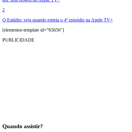
2
O Estúdio: veja quando estreia o 4º episódio na Apple TV+
[elementor-template id=”65656″]
PUBLICIDADE
Quando assistir?