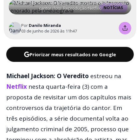
Michael Jackson: O Veredito revisita julgamento de 2005 do
NOTÍCIAS
cantor (foto: Reprodução/Netflix)
Por
Danilo Miranda
03 de junho de 2026 às 11h47
Priorizar meus resultados no Google
Michael Jackson: O Veredito
estreou na
Netflix
nesta quarta-feira (3) com a
proposta de revisitar um dos capítulos mais
controversos da trajetória do cantor. Em
três episódios, a série documental volta ao
julgamento criminal de 2005, processo que
terminou com a absolvição do artista, mas