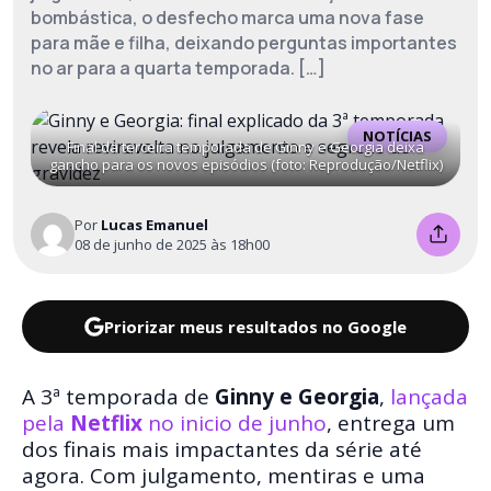
bombástica, o desfecho marca uma nova fase
para mãe e filha, deixando perguntas importantes
no ar para a quarta temporada. […]
NOTÍCIAS
Final da terceira temporada de Ginny e Georgia deixa
gancho para os novos episódios (foto: Reprodução/Netflix)
Por
Lucas Emanuel
08 de junho de 2025 às 18h00
Priorizar meus resultados no Google
A 3ª temporada de
Ginny e Georgia
,
lançada
pela
Netflix
no inicio de junho
, entrega um
dos finais mais impactantes da série até
agora. Com julgamento, mentiras e uma