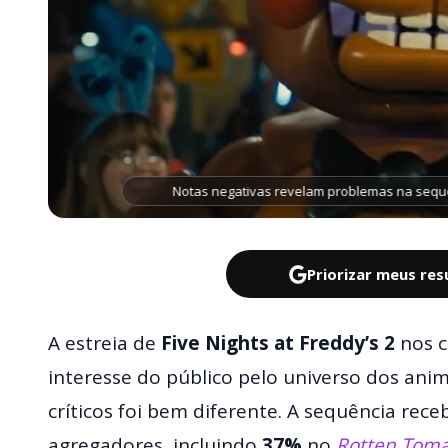
Notas negativas revelam problemas na sequê
Priorizar meus re
A estreia de
Five Nights at Freddy’s 2
nos c
interesse do público pelo universo dos ani
críticos foi bem diferente. A sequência rec
agregadores, incluindo
37%
no
Rotten Tom