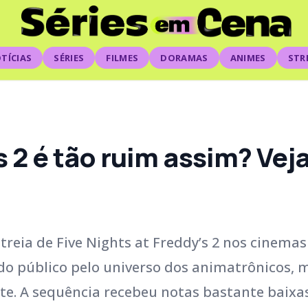
TÍCIAS
SÉRIES
FILMES
DORAMAS
ANIMES
STR
s 2 é tão ruim assim? Veja
treia de Five Nights at Freddy’s 2 nos cinemas
 do público pelo universo dos animatrônicos, 
nte. A sequência recebeu notas bastante baixa