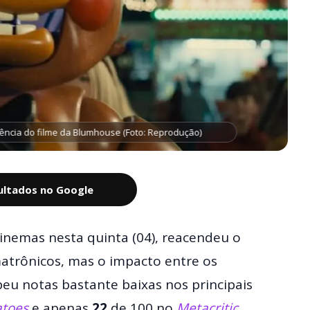
ncia do filme da Blumhouse (Foto: Reprodução)
sultados no Google
inemas nesta quinta (04), reacendeu o
matrônicos, mas o impacto entre os
ebeu notas bastante baixas nos principais
atoes
e apenas
22
de 100 no
Metacritic
,