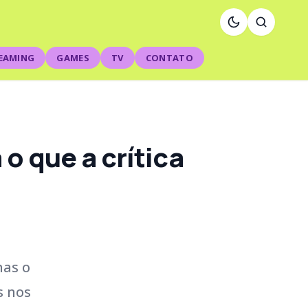
EAMING
GAMES
TV
CONTATO
 o que a crítica
mas o
s nos