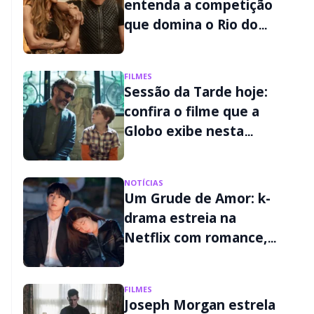
entenda a competição
que domina o Rio do
futuro no filme do
Prime Video
FILMES
Sessão da Tarde hoje:
confira o filme que a
Globo exibe nesta
sexta-feira (07/08)
NOTÍCIAS
Um Grude de Amor: k-
drama estreia na
Netflix com romance,
mistério e passado
criminoso
FILMES
Joseph Morgan estrela