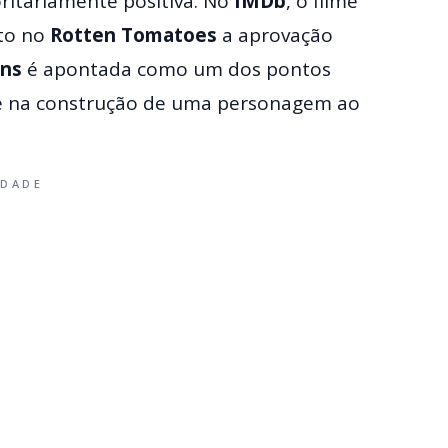
oritariamente positiva. No
IMDb
, o filme
to no
Rotten Tomatoes
a aprovação
ins
é apontada como um dos pontos
de na construção de uma personagem ao
IDADE