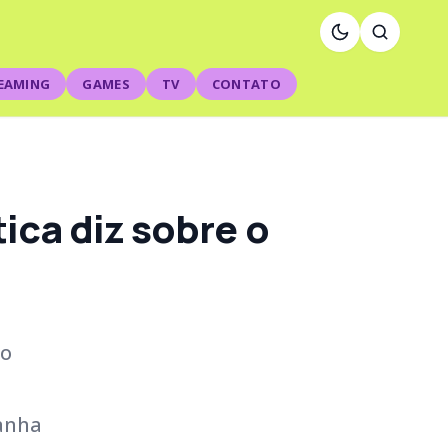
EAMING
GAMES
TV
CONTATO
tica diz sobre o
to
panha