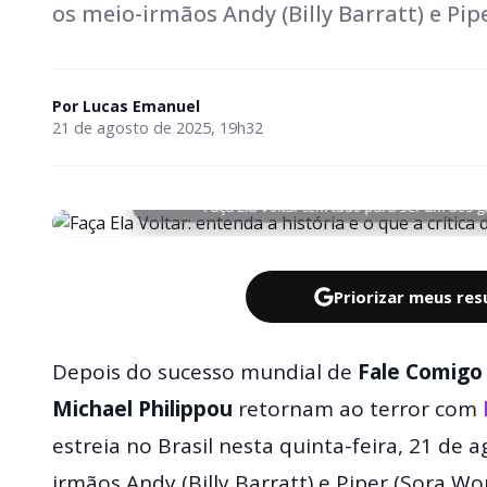
os meio-irmãos Andy (Billy Barratt) e Pip
Por
Lucas Emanuel
21 de agosto de 2025, 19h32
Faça Ela Voltar tem tudo para ser um dos 
Priorizar meus re
Depois do sucesso mundial de
Fale Comig
Michael Philippou
retornam ao terror com
estreia no Brasil nesta quinta-feira, 21 de
irmãos Andy (Billy Barratt) e Piper (Sora W