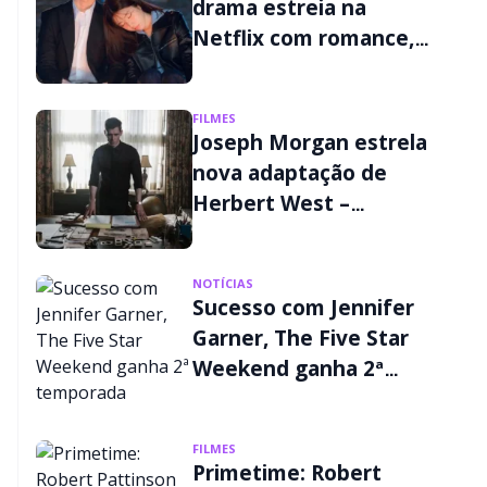
drama estreia na
Netflix com romance,
mistério e passado
criminoso
FILMES
Joseph Morgan estrela
nova adaptação de
Herbert West –
Reanimator; veja
detalhes
NOTÍCIAS
Sucesso com Jennifer
Garner, The Five Star
Weekend ganha 2ª
temporada
FILMES
Primetime: Robert