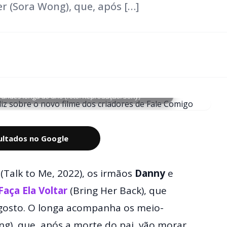
er (Sora Wong), que, após […]
grandes longa do ano (foto: Reprodução/Sony)
sultados no Google
o
(Talk to Me, 2022), os irmãos
Danny
e
Faça Ela Voltar
(Bring Her Back), que
 agosto. O longa acompanha os meio-
ong), que, após a morte do pai, vão morar