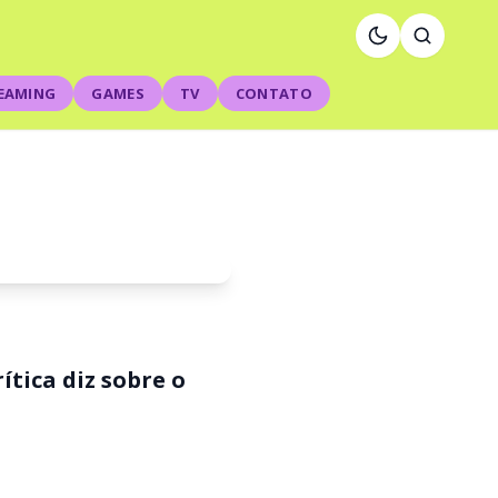
EAMING
GAMES
TV
CONTATO
ítica diz sobre o
error