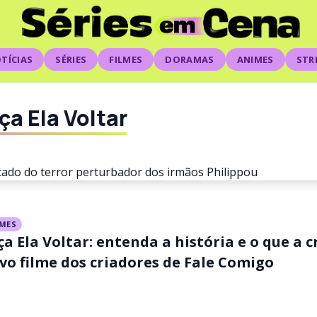
TÍCIAS
SÉRIES
FILMES
DORAMAS
ANIMES
STR
ça Ela Voltar
LMES
ça Ela Voltar: entenda a história e o que a cr
oltar: final explicado do t
vo filme dos criadores de Fale Comigo
or dos irmãos Philippou