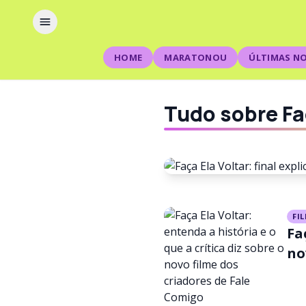
HOME
MARATONOU
ÚLTIMAS NO
Tudo sobre Fa
FILMES
FI
Fa
Faça Ela V
no
perturbad