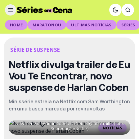
HOME
MARATONOU
ÚLTIMAS NOTÍCIAS
SÉRIES
SÉRIE DE SUSPENSE
Netflix divulga trailer de Eu
Vou Te Encontrar, novo
suspense de Harlan Coben
Minissérie estreia na Netflix com Sam Worthington
em uma busca marcada por reviravoltas
Nova série de Harlan Coben na Netflix ganha trailer (foto:
NOTÍCIAS
Reprodução/Netflix)