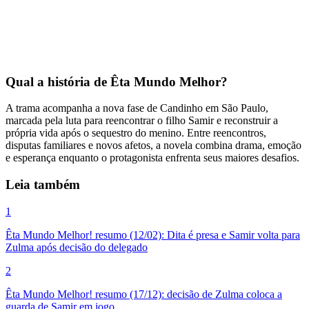
Qual a história de Êta Mundo Melhor?
A trama acompanha a nova fase de Candinho em São Paulo,
marcada pela luta para reencontrar o filho Samir e reconstruir a
própria vida após o sequestro do menino. Entre reencontros,
disputas familiares e novos afetos, a novela combina drama, emoção
e esperança enquanto o protagonista enfrenta seus maiores desafios.
Leia também
1
Êta Mundo Melhor! resumo (12/02): Dita é presa e Samir volta para
Zulma após decisão do delegado
2
Êta Mundo Melhor! resumo (17/12): decisão de Zulma coloca a
guarda de Samir em jogo