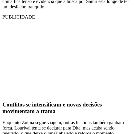
clima fica tenso e evidencia que a busca por Samir está longe de ter
um desfecho tranquilo.
PUBLICIDADE
Conflitos se intensificam e novas decisões
movimentam a trama
Enquanto Zulma segue viagem, outras histórias também ganham
força. Lourival tenta se declarar para Dita, mas acaba sendo
rejeitado, o que deixa o rapaz abalado e reforça o momento