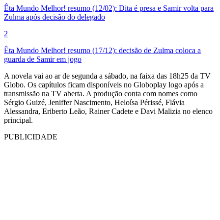
Êta Mundo Melhor! resumo (12/02): Dita é presa e Samir volta para
Zulma após decisão do delegado
2
Êta Mundo Melhor! resumo (17/12): decisão de Zulma coloca a
guarda de Samir em jogo
A novela vai ao ar de segunda a sábado, na faixa das 18h25 da TV
Globo. Os capítulos ficam disponíveis no Globoplay logo após a
transmissão na TV aberta. A produção conta com nomes como
Sérgio Guizé, Jeniffer Nascimento, Heloísa Périssé, Flávia
Alessandra, Eriberto Leão, Rainer Cadete e Davi Malizia no elenco
principal.
PUBLICIDADE