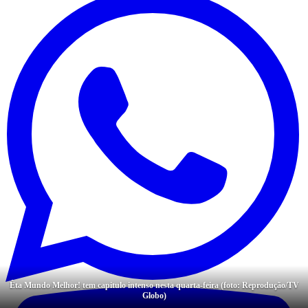
Êta Mundo Melhor! tem capitulo intenso nesta quarta-feira (foto: Reprodução/TV
Globo)