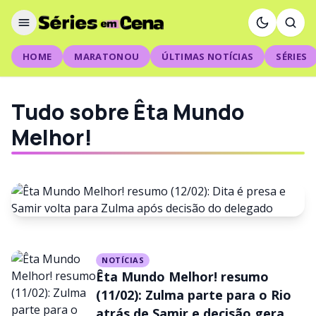
HOME
MARATONOU
ÚLTIMAS NOTÍCIAS
SÉRIES
Tudo sobre Êta Mundo
Melhor!
NOTÍCIAS
NOTÍCIAS
Êta Mundo Melhor! resumo
Êta Mundo Melhor! resumo
(12/02): Dita é presa e Samir
(11/02): Zulma parte para o Rio
atrás de Samir e decisão gera