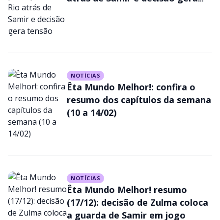
volta para Zulma após decisão
tensão
do delegado
NOTÍCIAS
Êta Mundo Melhor!: confira o
resumo dos capítulos da semana
(10 a 14/02)
NOTÍCIAS
Êta Mundo Melhor! resumo
(17/12): decisão de Zulma coloca
a guarda de Samir em jogo