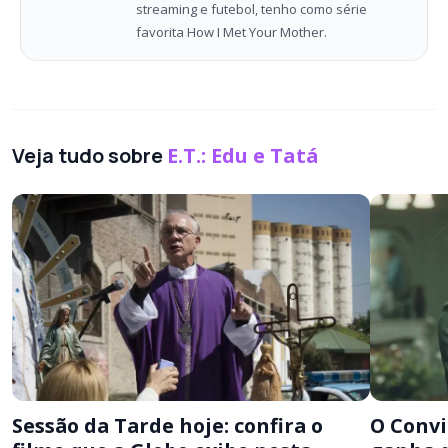
streaming e futebol, tenho como série
favorita How I Met Your Mother.
Veja tudo sobre
E.T.: Edu e Tatá
Sessão da Tarde hoje: confira o
O Convi