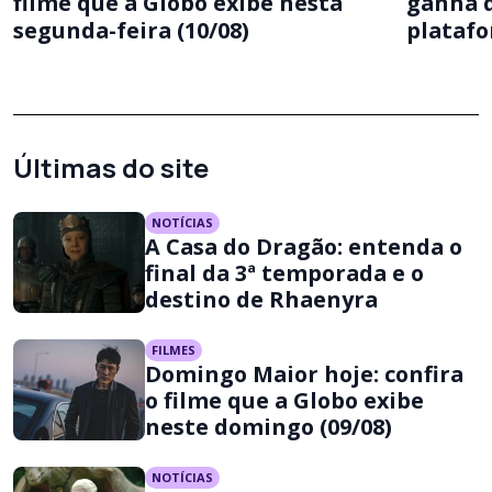
filme que a Globo exibe nesta
ganha d
segunda-feira (10/08)
platafo
Últimas do site
NOTÍCIAS
A Casa do Dragão: entenda o
final da 3ª temporada e o
destino de Rhaenyra
FILMES
Domingo Maior hoje: confira
o filme que a Globo exibe
neste domingo (09/08)
NOTÍCIAS