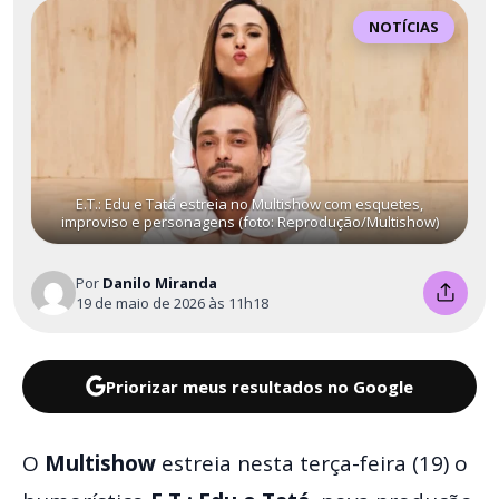
NOTÍCIAS
E.T.: Edu e Tatá estreia no Multishow com esquetes,
improviso e personagens (foto: Reprodução/Multishow)
Por
Danilo Miranda
19 de maio de 2026 às 11h18
Priorizar meus resultados no Google
O
Multishow
estreia nesta terça-feira (19) o