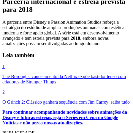
Parceria internacional e estreia prevista
para 2018
A parceria entre Disney e Passion Animation Studios reforça a
estratégia do estúdio de ampliar produções animadas com estética
moderna e forte apelo global. A série está em desenvolvimento
avançado e tem estreia prevista para
2018
, embora novas
atualizações possam ser divulgadas ao longo do ano.
Leia também
1
The Boroughs: cancelamento da Netflix expõe bastidor tenso com
criadores de Stranger Things
2
O Grinch 2: Clássico ganhará sequência com Jim Carrey; saiba tudo
Para continuar acompanhando novidades sobre animações da
Disney e futuras estreias, siga o Séries em Cena no Google
Notícias e não perca nossas atualizações.
PUBLICIDADE