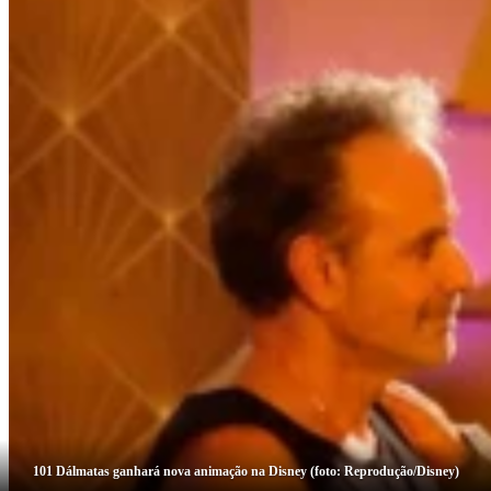
101 Dálmatas ganhará nova animação na Disney (foto: Reprodução/Disney)