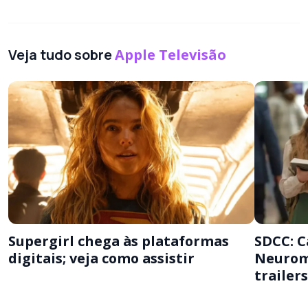
Veja tudo sobre
Apple Televisão
Supergirl chega às plataformas
SDCC: C
digitais; veja como assistir
Neurom
trailer