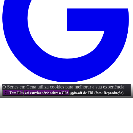
O Séries em Cena utiliza cookies para melhorar a sua experiência.
Concordo
Políticas de privacidade
Tom Ellis vai estrelar série sobre a CIA, spin-off de FBI (foto: Reprodução)