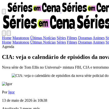
Home
Maratonou
Últimas Notícias
Séries
Filmes
Doramas
Animes
S
Home
Maratonou
Últimas Notícias
Séries
Filmes
Doramas
Animes
S
Agenda
CIA: veja o calendário de episódios da nova
Nova série de Tom Ellis no Universal+ mistura FBI, CIA e terrorismo
Por
Igor
13 de maio de 2026 às 10h38
Atualizado 3 meses atrás